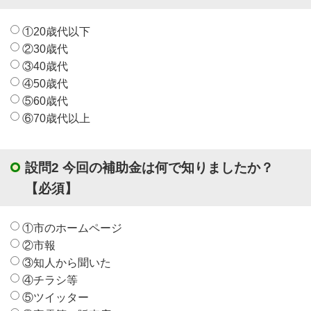
①20歳代以下
②30歳代
③40歳代
④50歳代
⑤60歳代
⑥70歳代以上
設問2 今回の補助金は何で知りましたか？
【必須】
①市のホームページ
②市報
③知人から聞いた
④チラシ等
⑤ツイッター