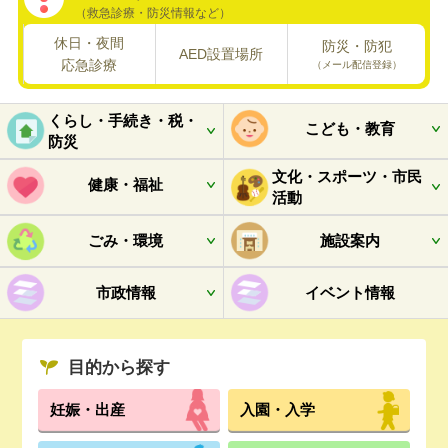
（救急診療・防災情報など）
休日・夜間
防災・防犯
AED設置場所
応急診療
（メール配信登録）
くらし・手続き・税・
こども・教育
防災
開く
開く
文化・スポーツ・市民
健康・福祉
活動
開く
開く
ごみ・環境
施設案内
開く
開く
市政情報
イベント情報
開く
目的から探す
妊娠・出産
入園・入学