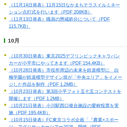
（11月14日発表）11月15日なかまちテラスイルミネー
ション点灯式を行います
（PDF 208KB）
（11月13日発表）職員の懲戒処分について
（PDF
115.7KB）
10月
（10月30日発表）東京2025デフリンピックキャラバン
カーが小平市にやってきます
（PDF 154.4KB）
（10月28日発表）市役所周辺の未来を鉄道模型に 白
梅学園が鉄道模型デザイン班が「中央エリア」をイメー
ジした作品を制作
（PDF 1.2MB）
（10月23日発表）第3回小平フォト五七五コンテストを
開催します
（PDF 1.2MB）
（10月21日発表）小川駅西口複合施設の愛称投票を実
施
（PDF 195.4KB）
（10月15日発表）FC東京コラボ企画「『農業×スポー
ツ』アグリサッカーツアー2025」開催
（PDF