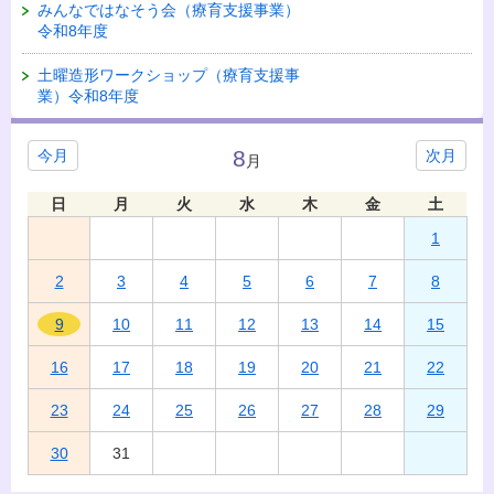
みんなではなそう会（療育支援事業）
令和8年度
土曜造形ワークショップ（療育支援事
業）令和8年度
8
今月
次月
月
日
月
火
水
木
金
土
1
2
3
4
5
6
7
8
9
10
11
12
13
14
15
16
17
18
19
20
21
22
23
24
25
26
27
28
29
30
31