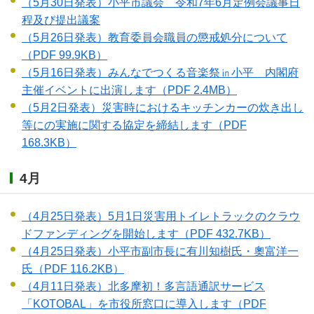
（5月30日発表）小平市議会 令和7年6月定例会議事日
程及び提出議案
（5月26日発表）教育委員会職員の懲戒処分について
（PDF 99.9KB）
（5月16日発表）みんなでつくる音楽祭㏌小平 内閣府
主催イベントに出演します
（PDF 2.4MB）
（5月2日発表）災害時におけるキッチンカーの炊き出し
等にの実施に関する協定を締結します
（PDF
168.3KB）
4月
（4月25日発表）5月1日災害用トイレトラックのクラウ
ドファンディングを開始します
（PDF 432.7KB）
（4月25日発表）小平市副市長に有川知樹氏・奧富洋一
氏
（PDF 116.2KB）
（4月11日発表）北多摩初！多言語通訳サービス
「KOTOBAL」を市役所窓口に導入します
（PDF