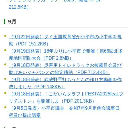
212.5KB）
9月
（9月22日発表）タイ王国教育省が小平市の小中学を視
察
（PDF 151.2KB）
（9月19日発表）18年ぶりに小平市で開催！第66回北多
摩地区消防大会
（PDF 2.8MB）
（9月18日発表）災害用トイレトラックお披露目会及び
助けあいジャパンとの協定締結
（PDF 712.4KB）
（9月18日発表）武蔵野手打ちうどんの作り方動画を作
成しました
（PDF 148KB）
（9月18日発表）「こだいらクラフトFESTA2025feat.ブ
リヂストン」を開催しま
（PDF 201.3KB）
（9月5日発表）小平市議会 令和7年9月定例会議事日
程及び提出議案