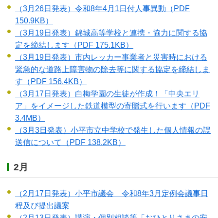
（3月26日発表）令和8年4月1日付人事異動
（PDF
150.9KB）
（3月19日発表）錦城高等学校と連携・協力に関する協
定を締結します
（PDF 175.1KB）
（3月19日発表）市内レッカー事業者と災害時における
緊急的な道路上障害物の除去等に関する協定を締結しま
す
（PDF 156.4KB）
（3月17日発表）白梅学園の生徒が作成！「中央エリ
ア」をイメージした鉄道模型の寄贈式を行います
（PDF
3.4MB）
（3月3日発表）小平市立中学校で発生した個人情報の誤
送信について
（PDF 138.2KB）
2月
（2月17日発表）小平市議会 令和8年3月定例会議事日
程及び提出議案
（2月13日発表）講演・個別相談等「おひとりさまの安