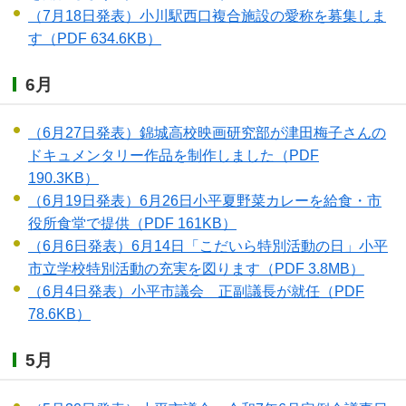
（7月18日発表）小川駅西口複合施設の愛称を募集しま
す
（PDF 634.6KB）
6月
（6月27日発表）錦城高校映画研究部が津田梅子さんの
ドキュメンタリー作品を制作しました
（PDF
190.3KB）
（6月19日発表）6月26日小平夏野菜カレーを給食・市
役所食堂で提供
（PDF 161KB）
（6月6日発表）6月14日「こだいら特別活動の日」小平
市立学校特別活動の充実を図ります
（PDF 3.8MB）
（6月4日発表）小平市議会 正副議長が就任
（PDF
78.6KB）
5月