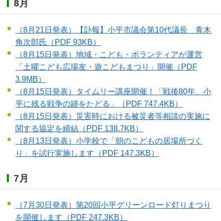
8月
（8月21日発表）【訃報】小平市議会第10代議長 青木
角次郎氏
（PDF 93KB）
（8月15日発表）地域・こども・ボランティアが運営
「土曜こども広場友・遊こどもまつり」開催
（PDF
3.9MB）
（8月15日発表）タイムリー講座開催！「戦後80年、小
平に残る戦争の跡をたどる」
（PDF 747.4KB）
（8月15日発表）災害時における被災者等相談の実施に
関する協定を締結
（PDF 138.7KB）
（8月13日発表）小学校で「朝のこどもの居場所づく
り」を試行実施します
（PDF 147.3KB）
7月
（7月30日発表）第20回小平グリーンロード灯りまつり
を開催します
（PDF 247.3KB）