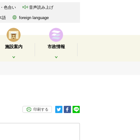
・色合い
音声読み上げ
本語
foreign language
施設案内
市政情報
開く
開く
印刷する