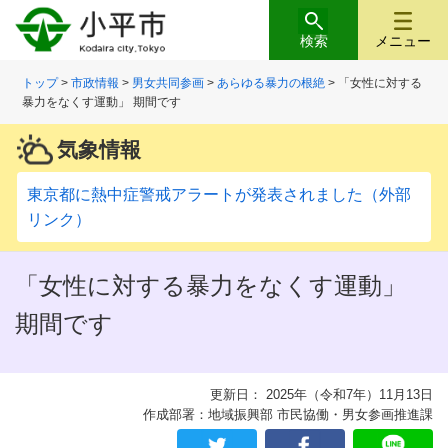
検索
メニュー
トップ
>
市政情報
>
男女共同参画
>
あらゆる暴力の根絶
> 「女性に対する
暴力をなくす運動」 期間です
気象情報
東京都に熱中症警戒アラートが発表されました（外部
リンク）
「女性に対する暴力をなくす運動」
期間です
更新日： 2025年（令和7年）11月13日
作成部署：地域振興部 市民協働・男女参画推進課