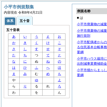
小平市例規類集
例規名称
内容現在 令和8年4月21日
■ は
体系
五十音
小平市廃棄物の減量
五十音表
小平市廃棄物の減量
施行規則
あ
い
う
え
お
小平市配偶者からの
か
き
く
け
こ
る住民基本台帳事務
さ
し
す
せ
そ
要綱
た
ち
つ
て
と
小平市ハウス栽培に
な
に
ぬ
ね
の
出削減事業費補助金
は
ひ
ふ
へ
ほ
小平市畑からまっし
ま
み
む
め
も
要綱
や
ゆ
よ
ら
り
る
れ
ろ
わ
を
ん