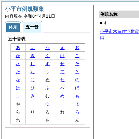
小平市例規類集
例規名称
内容現在 令和8年4月21日
■ も
体系
五十音
小平市木造住宅耐震
綱
五十音表
あ
い
う
え
お
か
き
く
け
こ
さ
し
す
せ
そ
た
ち
つ
て
と
な
に
ぬ
ね
の
は
ひ
ふ
へ
ほ
ま
み
む
め
も
や
ゆ
よ
ら
り
る
れ
ろ
わ
を
ん