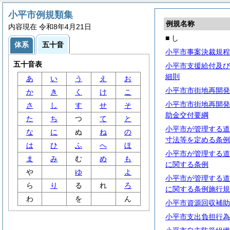
小平市例規類集
例規名称
内容現在 令和8年4月21日
■ し
体系
五十音
小平市事案決裁規程
五十音表
小平市支援給付及び
細則
あ
い
う
え
お
小平市市街地再開発
か
き
く
け
こ
小平市市街地再開発
さ
し
す
せ
そ
助金交付要綱
た
ち
つ
て
と
小平市が管理する道
な
に
ぬ
ね
の
寸法等を定める条例
は
ひ
ふ
へ
ほ
小平市が管理する道
ま
み
む
め
も
に関する条例
や
ゆ
よ
小平市が管理する道
ら
り
る
れ
ろ
に関する条例施行規
わ
を
ん
小平市資源回収補助
小平市支出負担行為