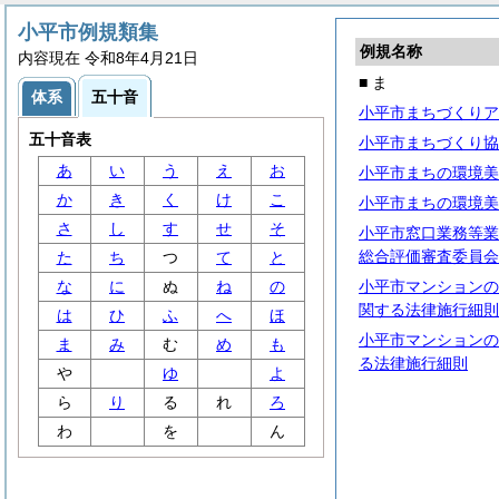
小平市例規類集
例規名称
内容現在 令和8年4月21日
■ ま
体系
五十音
小平市まちづくりア
五十音表
小平市まちづくり協
あ
い
う
え
お
小平市まちの環境美
か
き
く
け
こ
小平市まちの環境美
さ
し
す
せ
そ
小平市窓口業務等業
総合評価審査委員会
た
ち
つ
て
と
な
に
ぬ
ね
の
小平市マンションの
関する法律施行細則
は
ひ
ふ
へ
ほ
小平市マンションの
ま
み
む
め
も
る法律施行細則
や
ゆ
よ
ら
り
る
れ
ろ
わ
を
ん