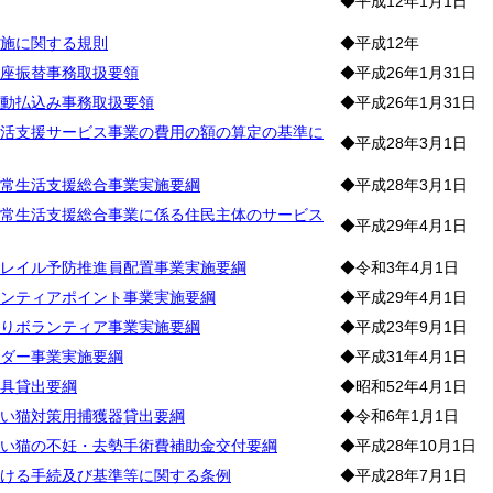
◆平成12年1月1日
施に関する規則
◆平成12年
座振替事務取扱要領
◆平成26年1月31日
動払込み事務取扱要領
◆平成26年1月31日
活支援サービス事業の費用の額の算定の基準に
◆平成28年3月1日
常生活支援総合事業実施要綱
◆平成28年3月1日
常生活支援総合事業に係る住民主体のサービス
◆平成29年4月1日
レイル予防推進員配置事業実施要綱
◆令和3年4月1日
ンティアポイント事業実施要綱
◆平成29年4月1日
りボランティア事業実施要綱
◆平成23年9月1日
ダー事業実施要綱
◆平成31年4月1日
具貸出要綱
◆昭和52年4月1日
い猫対策用捕獲器貸出要綱
◆令和6年1月1日
い猫の不妊・去勢手術費補助金交付要綱
◆平成28年10月1日
ける手続及び基準等に関する条例
◆平成28年7月1日