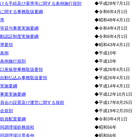
ける手続及び基準等に関する条例施行規則
◆平成28年7月1日
に関する事務取扱要綱
◆令和6年4月1日
準
◆昭和48年4月1日
等貸与事業実施要綱
◆令和4年4月1日
動認証制度実施要綱
◆令和6年4月1日
導要領
◆昭和43年4月1日
条例
◆平成10年
条例施行規則
◆平成10年
口座振替事務取扱要領
◆平成26年4月1日
自動払込み事務取扱要領
◆平成26年4月1日
実施要綱
◆平成14年4月1日
事業実施要綱
◆平成12年10月1日
員会の設置及び運営に関する規程
◆平成17年8月25日
会規則
◆平成19年2月20日
助員配置要綱
◆令和3年4月1日
同調理場処務規程
◆昭和56年
同調理場設置条例
◆昭和56年