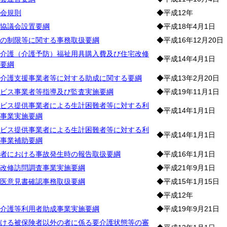
会規則
◆平成12年
協議会設置要綱
◆平成18年4月1日
の制限等に関する事務取扱要綱
◆平成16年12月20日
介護（介護予防）福祉用具購入費及び住宅改修
◆平成14年4月1日
要綱
介護支援事業者等に対する助成に関する要綱
◆平成13年2月20日
ビス事業者等指導及び監査実施要綱
◆平成19年11月1日
ビス提供事業者による生計困難者等に対する利
◆平成14年1月1日
事業実施要綱
ビス提供事業者による生計困難者等に対する利
◆平成14年1月1日
事業補助要綱
者における事故発生時の報告取扱要綱
◆平成16年1月1日
改修訪問調査事業実施要綱
◆平成21年9月1日
医意見書確認事務取扱要綱
◆平成15年1月15日
◆平成12年
介護等利用者助成事業実施要綱
◆平成19年9月21日
ける被保険者以外の者に係る要介護状態等の審