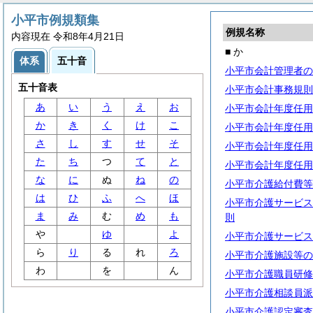
小平市例規類集
例規名称
内容現在 令和8年4月21日
■ か
体系
五十音
小平市会計管理者の
五十音表
小平市会計事務規則
あ
い
う
え
お
小平市会計年度任用
か
き
く
け
こ
小平市会計年度任用
さ
し
す
せ
そ
小平市会計年度任用
た
ち
つ
て
と
小平市会計年度任用
な
に
ぬ
ね
の
小平市介護給付費等
は
ひ
ふ
へ
ほ
小平市介護サービス
ま
み
む
め
も
則
や
ゆ
よ
小平市介護サービス
ら
り
る
れ
ろ
小平市介護施設等の
わ
を
ん
小平市介護職員研修
小平市介護相談員派
小平市介護認定審査