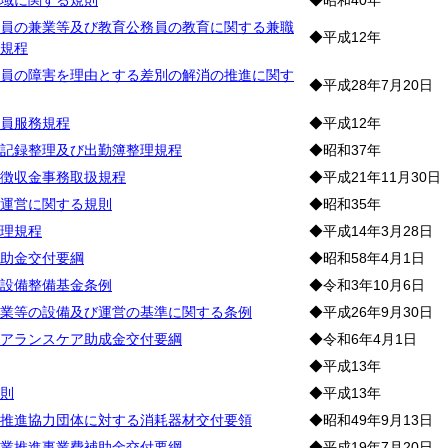
域に関する規則
◆昭和40年
員の兼業等及び教育公務員の教育に関する兼職
◆平成12年
規程
員の障害を理由とする差別の解消の推進に関す
◆平成28年7月20日
員服務規程
◆平成12年
記録整理及び出勤簿整理規程
◆昭和37年
徴収金事務取扱規程
◆平成21年11月30日
運営に関する規則
◆昭和35年
理規程
◆平成14年3月28日
助金交付要綱
◆昭和58年4月1日
設備整備基金条例
◆令和3年10月6日
業等の設備及び運営の基準に関する条例
◆平成26年9月30日
アランスケア助成金交付要綱
◆令和6年4月1日
◆平成13年
則
◆平成13年
推進協力団体に対する消耗器材交付要領
◆昭和49年9月13日
業推進事業費補助金交付要綱
◆平成19年7月20日