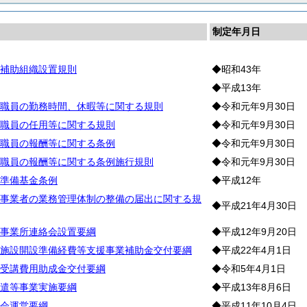
制定年月日
補助組織設置規則
◆昭和43年
◆平成13年
職員の勤務時間、休暇等に関する規則
◆令和元年9月30日
職員の任用等に関する規則
◆令和元年9月30日
職員の報酬等に関する条例
◆令和元年9月30日
職員の報酬等に関する条例施行規則
◆令和元年9月30日
準備基金条例
◆平成12年
事業者の業務管理体制の整備の届出に関する規
◆平成21年4月30日
事業所連絡会設置要綱
◆平成12年9月20日
施設開設準備経費等支援事業補助金交付要綱
◆平成22年4月1日
受講費用助成金交付要綱
◆令和5年4月1日
遣等事業実施要綱
◆平成13年8月6日
会運営要綱
◆平成11年10月4日