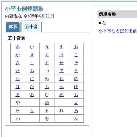
小平市例規類集
例規名称
内容現在 令和8年4月21日
■ な
体系
五十音
小平市なるほど出前
五十音表
あ
い
う
え
お
か
き
く
け
こ
さ
し
す
せ
そ
た
ち
つ
て
と
な
に
ぬ
ね
の
は
ひ
ふ
へ
ほ
ま
み
む
め
も
や
ゆ
よ
ら
り
る
れ
ろ
わ
を
ん