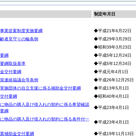
制定年月日
事業提案制度実施要綱
◆平成21年6月22日
齢者見守りの輪条例
◆平成29年3月29日
◆昭和39年3月23日
要綱
◆平成5年12月24日
要綱取扱基準
◆平成5年12月24日
金交付要綱
◆平成元年4月1日
策連絡協議会等条例
◆平成26年12月25日
実施団体の自立支援に係る補助金交付要綱
◆平成13年5月1日
交付要綱
◆昭和40年4月1日
に物品の購入及び借入れの契約に係る希望確認
◆平成23年4月1日
要綱
に物品の購入及び借入れの契約に係る条件付一
◆平成23年4月1日
業補助金交付要綱
◆平成19年11月13日