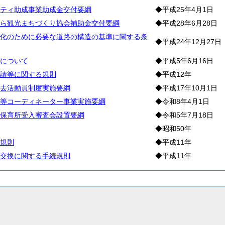
ティ助成事業助成金交付要綱
◆平成25年4月1日
ら観光まちづくり協会補助金交付要綱
◆平成28年6月28日
化のために必要な道路の構造の基準に関する条
◆平成24年12月27日
について
◆平成5年6月16日
請等に関する規則
◆平成12年
去活動員制度実施要綱
◆平成17年10月1日
等コーディネーター事業実施要綱
◆令和8年4月1日
保育所受入審査会設置要綱
◆令和5年7月18日
◆昭和50年
規則
◆平成11年
交換に関する手続規則
◆平成11年