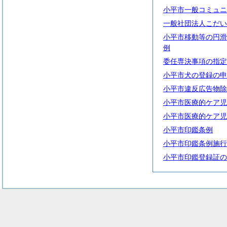
小平市一般コミュニ
一般社団法人こだい
小平市移動等の円滑
例
委任専決事項の指定
小平市犬の登録の申
小平市違反広告物除
小平市医療的ケア児
小平市医療的ケア児
小平市印鑑条例
小平市印鑑条例施行
小平市印鑑登録証の