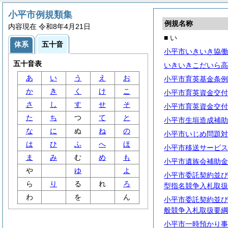
小平市例規類集
例規名称
内容現在 令和8年4月21日
■ い
体系
五十音
小平市いきいき協働
五十音表
いきいきこだいら高
あ
い
う
え
お
小平市育英基金条例
か
き
く
け
こ
小平市育英資金交付
さ
し
す
せ
そ
小平市育英資金交付
た
ち
つ
て
と
小平市生垣造成補助
な
に
ぬ
ね
の
小平市いじめ問題対
は
ひ
ふ
へ
ほ
小平市移送サービス
ま
み
む
め
も
小平市遺族会補助金
や
ゆ
よ
小平市委託契約並び
ら
り
る
れ
ろ
型指名競争入札取扱
わ
を
ん
小平市委託契約並び
般競争入札取扱要綱
小平市一時預かり事