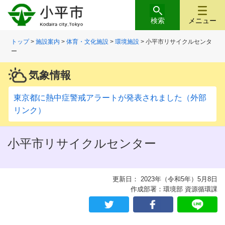
検索
メニュー
トップ
>
施設案内
>
体育・文化施設
>
環境施設
> 小平市リサイクルセンタ
ー
気象情報
東京都に熱中症警戒アラートが発表されました（外部
リンク）
小平市リサイクルセンター
更新日： 2023年（令和5年）5月8日
作成部署：環境部 資源循環課