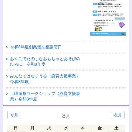
令和8年度創業個別相談窓口
おやこでたのしむおもちゃとあそびの
ひろば 令和8年度
みんなではなそう会（療育支援事業）
令和8年度
土曜造形ワークショップ（療育支援事
業）令和8年度
8
今月
次月
月
日
月
火
水
木
金
土