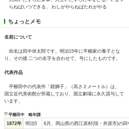
らねばいつできる、 わしがやらねばたれがやる
ちょっとメモ
名前について
幼名は田中倬太郎です。明治15年に平櫛家の養子とな
り、その後 二つの名字を合わせて、号にしたものです。
代表作品
平櫛田中の代表作「鏡獅子」（高さ２メートル）は、
国立近代美術館が所蔵しており、国立劇場に永久貸与して
います。
平櫛田中 略年譜
1872年
明治5
6月、岡山県の西江原村(現・井原市)の