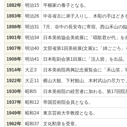
1882年
明治15
平櫛家の養子となる。
1893年
明治26
中谷省古に弟子入りし、木彫の手ほどき
1898年
明治31
7月、谷中の長安寺に寄宿。西山禾山の
1901年
明治34
日本美術協会美術展に「唱歌君が代」を
1907年
明治40
文部省第1回美術展(文展)に「姉ごごろ」
1908年
明治41
日本彫刻会第1回展に「活人箭」を出品
1914年
大正3
日本美術院再興記念展覧会に「禾山笑」
1922年
大正11
横山大観、下村観山、木村武山の尽力で
1930年
昭和5
日本美術院の経営者に加わる。第17回院
1937年
昭和12
帝国芸術院会員となる。
1949年
昭和24
東京芸術大学教授となる。
1962年
昭和37
文化勲章を受章。