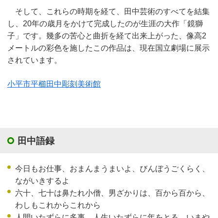
そして、これらの時期を経て、田中芸術のすべてを結集
し、20年の歳月をかけて完成したのが生涯の大作「鏡獅
子」です。幾多の苦心と曲折を経て出来上がった、像高2
メートルの彩色を施したこの作品は、現在国立劇場に展示
されています。
小平市平櫛田中彫刻美術館
田中語録
今日もお仕事、おまんまうまいよ、びんぼうごくらく、
ながいきするよ
六十、七十は鼻たれ小僧、男ざかりは、百から百から、
わしもこれからこれから
人間いたずらに多事、人生いたずらに年をとる、いまや