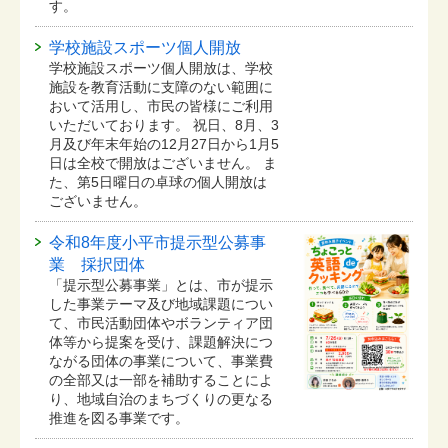
す。
学校施設スポーツ個人開放
学校施設スポーツ個人開放は、学校
施設を教育活動に支障のない範囲に
おいて活用し、市民の皆様にご利用
いただいております。 祝日、8月、3
月及び年末年始の12月27日から1月5
日は全校で開放はございません。 ま
た、第5日曜日の卓球の個人開放は
ございません。
令和8年度小平市提示型公募事
業 採択団体
「提示型公募事業」とは、市が提示
した事業テーマ及び地域課題につい
て、市民活動団体やボランティア団
体等から提案を受け、課題解決につ
ながる団体の事業について、事業費
の全部又は一部を補助することによ
り、地域自治のまちづくりの更なる
推進を図る事業です。