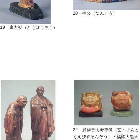
20 楠公（なんこう）
19 東方朔（とうほうさく）
22 満徳恵比寿尊像（左・まんと
くえびすそんぞう）・福聚大黒天