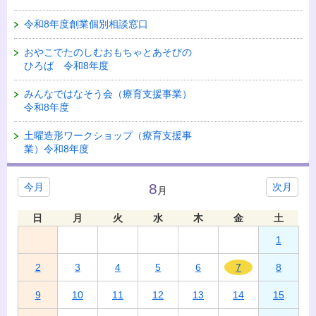
令和8年度創業個別相談窓口
おやこでたのしむおもちゃとあそびの
ひろば 令和8年度
みんなではなそう会（療育支援事業）
令和8年度
土曜造形ワークショップ（療育支援事
業）令和8年度
8
今月
次月
月
日
月
火
水
木
金
土
1
2
3
4
5
6
7
8
9
10
11
12
13
14
15