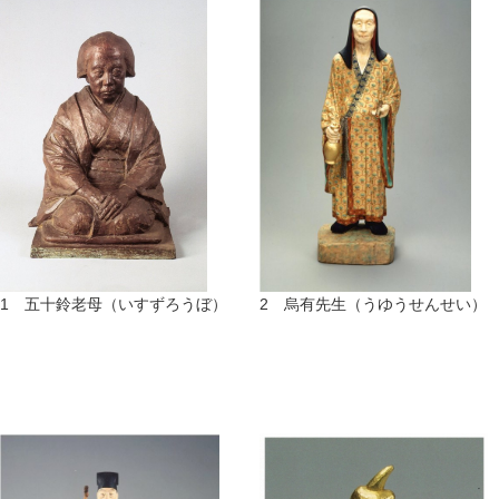
1 五十鈴老母（いすずろうぼ）
2 烏有先生（うゆうせんせい）