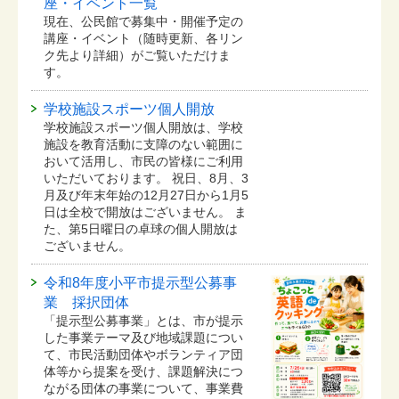
座・イベント一覧
現在、公民館で募集中・開催予定の
講座・イベント（随時更新、各リン
ク先より詳細）がご覧いただけま
す。
学校施設スポーツ個人開放
学校施設スポーツ個人開放は、学校
施設を教育活動に支障のない範囲に
おいて活用し、市民の皆様にご利用
いただいております。 祝日、8月、3
月及び年末年始の12月27日から1月5
日は全校で開放はございません。 ま
た、第5日曜日の卓球の個人開放は
ございません。
令和8年度小平市提示型公募事
業 採択団体
「提示型公募事業」とは、市が提示
した事業テーマ及び地域課題につい
て、市民活動団体やボランティア団
体等から提案を受け、課題解決につ
ながる団体の事業について、事業費