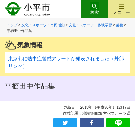
検索
メニュー
トップ
>
文化・スポーツ・市民活動
>
文化・スポーツ・体験学習
>
芸術
>
平櫛田中作品集
気象情報
東京都に熱中症警戒アラートが発表されました（外部
リンク）
平櫛田中作品集
更新日： 2018年（平成30年）12月7日
作成部署：地域振興部 文化スポーツ課