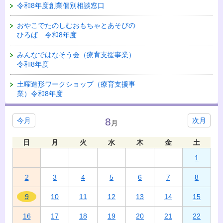
令和8年度創業個別相談窓口
おやこでたのしむおもちゃとあそびの
ひろば 令和8年度
みんなではなそう会（療育支援事業）
令和8年度
土曜造形ワークショップ（療育支援事
業）令和8年度
8
今月
次月
月
日
月
火
水
木
金
土
1
2
3
4
5
6
7
8
9
10
11
12
13
14
15
16
17
18
19
20
21
22