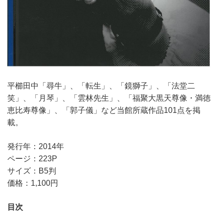
平櫛田中「尋牛」、「転生」、「鏡獅子」、「法堂二
笑」、「月琴」、「雲林先生」、「福聚大黒天尊像・満徳
恵比寿尊像」、「郭子儀」など当館所蔵作品101点を掲
載。
発行年：2014年
ページ：223P
サイズ：B5判
価格：1,100円
目次