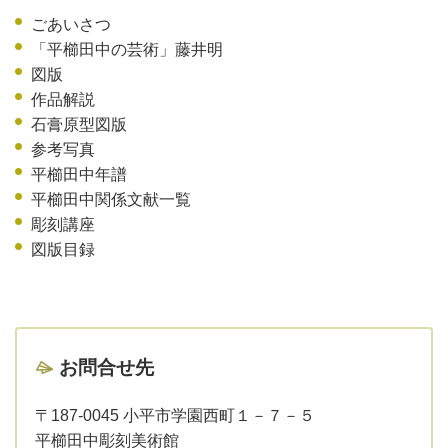
ごあいさつ
「平櫛田中の芸術」藤井明
図版
作品解説
石膏原型図版
参考写真
平櫛田中年譜
平櫛田中関係文献一覧
彫刻講座
図版目録
お問合せ先
〒187-0045 小平市学園西町１－７－５
平櫛田中彫刻美術館