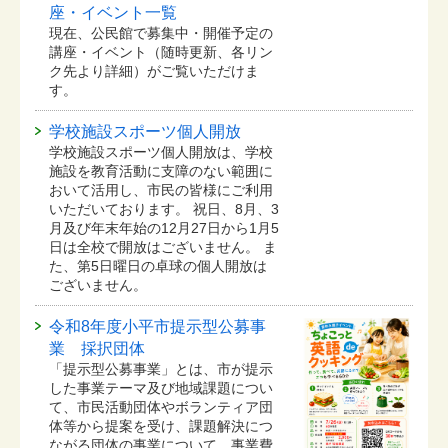
座・イベント一覧
現在、公民館で募集中・開催予定の
講座・イベント（随時更新、各リン
ク先より詳細）がご覧いただけま
す。
学校施設スポーツ個人開放
学校施設スポーツ個人開放は、学校
施設を教育活動に支障のない範囲に
おいて活用し、市民の皆様にご利用
いただいております。 祝日、8月、3
月及び年末年始の12月27日から1月5
日は全校で開放はございません。 ま
た、第5日曜日の卓球の個人開放は
ございません。
令和8年度小平市提示型公募事
業 採択団体
「提示型公募事業」とは、市が提示
した事業テーマ及び地域課題につい
て、市民活動団体やボランティア団
体等から提案を受け、課題解決につ
ながる団体の事業について、事業費