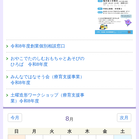
令和8年度創業個別相談窓口
おやこでたのしむおもちゃとあそびの
ひろば 令和8年度
みんなではなそう会（療育支援事業）
令和8年度
土曜造形ワークショップ（療育支援事
業）令和8年度
8
今月
次月
月
日
月
火
水
木
金
土