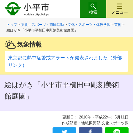
検索
メニュー
トップ
>
文化・スポーツ・市民活動
>
文化・スポーツ・体験学習
>
芸術
>
絵はがき「小平市平櫛田中彫刻美術館庭園」
気象情報
東京都に熱中症警戒アラートが発表されました（外部
リンク）
絵はがき「小平市平櫛田中彫刻美術
館庭園」
更新日： 2010年（平成22年）5月11日
作成部署：地域振興部 文化スポーツ課