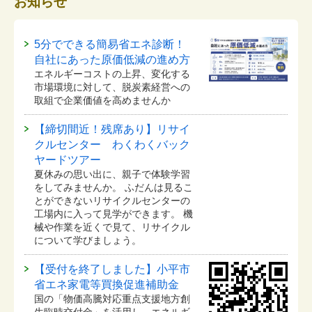
お知らせ
5分でできる簡易省エネ診断！
自社にあった原価低減の進め方
エネルギーコストの上昇、変化する
市場環境に対して、脱炭素経営への
取組で企業価値を高めませんか
【締切間近！残席あり】リサイ
クルセンター わくわくバック
ヤードツアー
夏休みの思い出に、親子で体験学習
をしてみませんか。 ふだんは見るこ
とができないリサイクルセンターの
工場内に入って見学ができます。 機
械や作業を近くで見て、リサイクル
について学びましょう。
【受付を終了しました】小平市
省エネ家電等買換促進補助金
国の「物価高騰対応重点支援地方創
生臨時交付金」を活用し、エネルギ