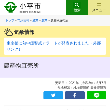
検索
メニュー
トップ
>
市政情報
>
産業
>
農業
> 農産物直売所
気象情報
東京都に熱中症警戒アラートが発表されました（外部
リンク）
農産物直売所
更新日： 2021年（令和3年）5月7日
作成部署：地域振興部 産業振興課