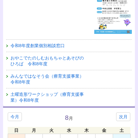
令和8年度創業個別相談窓口
おやこでたのしむおもちゃとあそびの
ひろば 令和8年度
みんなではなそう会（療育支援事業）
令和8年度
土曜造形ワークショップ（療育支援事
業）令和8年度
8
今月
次月
月
日
月
火
水
木
金
土