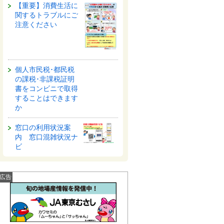
【重要】消費生活に
関するトラブルにご
注意ください
個人市民税･都民税
の課税･非課税証明
書をコンビニで取得
することはできます
か
窓口の利用状況案
内 窓口混雑状況ナ
ビ
広告