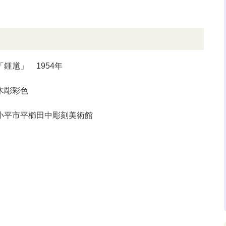
「鍾馗」 1954年
木彫彩色
小平市平櫛田中彫刻美術館