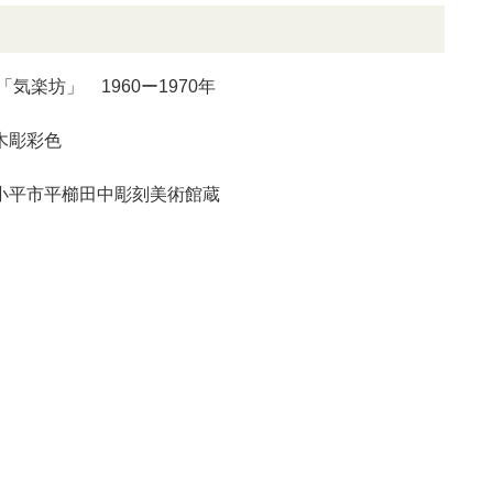
「気楽坊」 1960ー1970年
木彫彩色
小平市平櫛田中彫刻美術館蔵