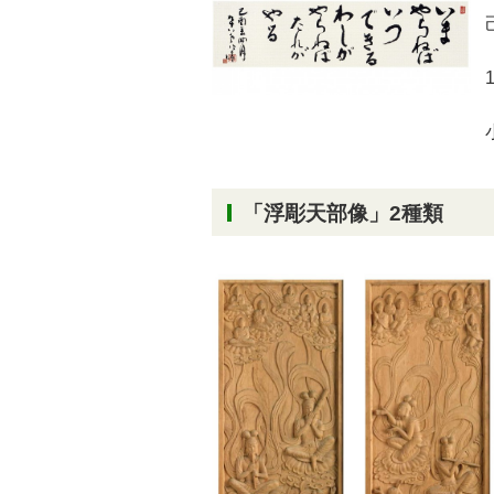
「浮彫天部像」2種類