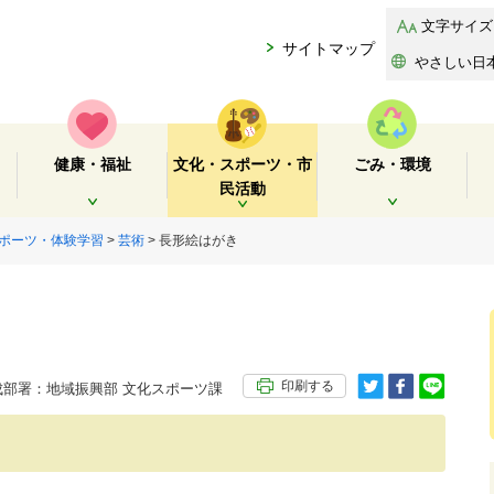
文字サイズ
サイトマップ
やさしい日
健康・福祉
文化・スポーツ・市
ごみ・環境
民活動
開く
開く
開く
ポーツ・体験学習
>
芸術
> 長形絵はがき
印刷する
部署：地域振興部 文化スポーツ課