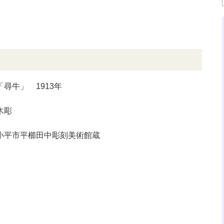
「尋牛」 1913年
木彫
小平市平櫛田中彫刻美術館蔵