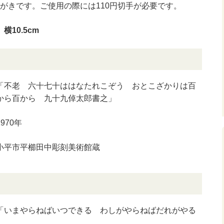
がきです。ご使用の際には110円切手が必要です。
横10.5cm
「不老 六十七十ははなたれこぞう おとこざかりは百
から百から 九十九倬太郎書之」
1970年
小平市平櫛田中彫刻美術館蔵
「いまやらねばいつできる わしがやらねばだれがやる