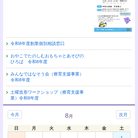
令和8年度創業個別相談窓口
おやこでたのしむおもちゃとあそびの
ひろば 令和8年度
みんなではなそう会（療育支援事業）
令和8年度
土曜造形ワークショップ（療育支援事
業）令和8年度
8
今月
次月
月
日
月
火
水
木
金
土
1