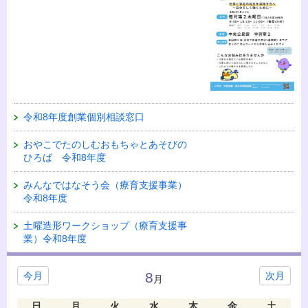
令和8年度創業個別相談窓口
おやこでたのしむおもちゃとあそびの
ひろば 令和8年度
みんなではなそう会（療育支援事業）
令和8年度
土曜造形ワークショップ（療育支援事
業）令和8年度
8
今月
次月
月
日
月
火
水
木
金
土