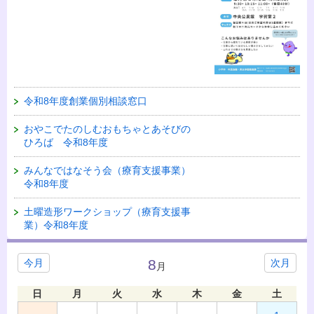
令和8年度創業個別相談窓口
おやこでたのしむおもちゃとあそびの
ひろば 令和8年度
みんなではなそう会（療育支援事業）
令和8年度
土曜造形ワークショップ（療育支援事
業）令和8年度
8
今月
次月
月
日
月
火
水
木
金
土