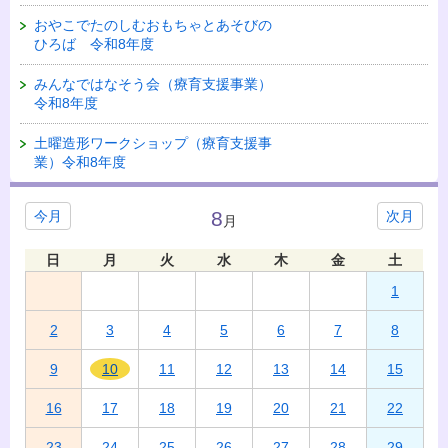
おやこでたのしむおもちゃとあそびの
ひろば 令和8年度
みんなではなそう会（療育支援事業）
令和8年度
土曜造形ワークショップ（療育支援事
業）令和8年度
8
今月
次月
月
日
月
火
水
木
金
土
1
2
3
4
5
6
7
8
9
10
11
12
13
14
15
16
17
18
19
20
21
22
23
24
25
26
27
28
29