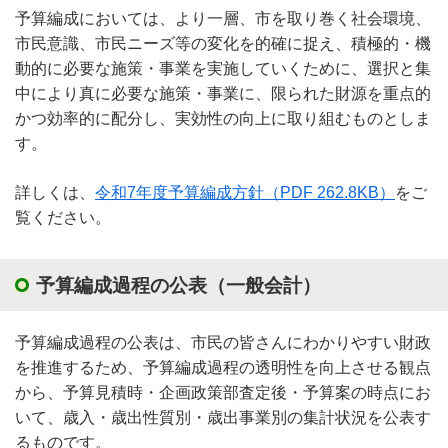
予算編成においては、より一層、市を取り巻く社会環境、
市民意識、市民ニーズ等の変化を的確に捉え、積極的・機
動的に必要な施策・事業を実施していくために、選択と集
中により真に必要な施策・事業に、限られた財源を重点的
かつ効率的に配分し、実効性の向上に取り組むものとしま
す。
詳しくは、
令和7年度予算編成方針
（PDF 262.8KB）
をご
覧ください。
予算編成過程の公表（一般会計）
予算編成過程の公表は、市民の皆さんにわかりやすい財政
を推進するため、予算編成過程の透明性を向上させる観点
から、予算見積時・企画政策部査定後・予算案の時点にお
いて、歳入・歳出性質別・歳出事業別の集計状況を公表す
るものです。