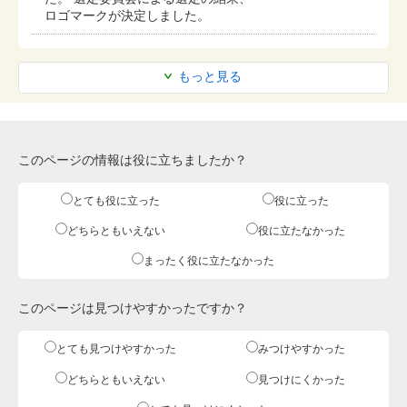
ロゴマークが決定しました。
もっと見る
このページの情報は役に立ちましたか？
とても役に立った
役に立った
どちらともいえない
役に立たなかった
まったく役に立たなかった
このページは見つけやすかったですか？
とても見つけやすかった
みつけやすかった
どちらともいえない
見つけにくかった