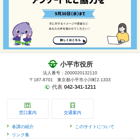
小平市役所
法人番号：2000020132110
〒187-8701 東京都小平市小川町2-1333
代表
042-341-1211
窓口案内
交通案内
各課の紹介
このサイトについて
リンク集