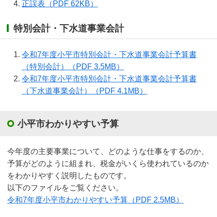
正誤表
（PDF 62KB）
特別会計・下水道事業会計
令和7年度小平市特別会計・下水道事業会計予算書
（特別会計）
（PDF 3.5MB）
令和7年度小平市特別会計・下水道事業会計予算書
（下水道事業会計）
（PDF 4.1MB）
小平市わかりやすい予算
今年度の主要事業について、どのような仕事をするのか、
予算がどのように組まれ、税金がいくら使われているのか
をわかりやすく説明したものです。
以下のファイルをご覧ください。
令和7年度小平市わかりやすい予算
（PDF 2.5MB）