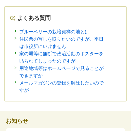
よくある質問
ブルーベリーの栽培発祥の地とは
住民票の写しを取りたいのですが、平日
は市役所にいけません
家の塀等に無断で政治活動のポスターを
貼られてしまったのですが
用途地域等はホームページで見ることが
できますか
メールマガジンの登録を解除したいので
すが
お知らせ