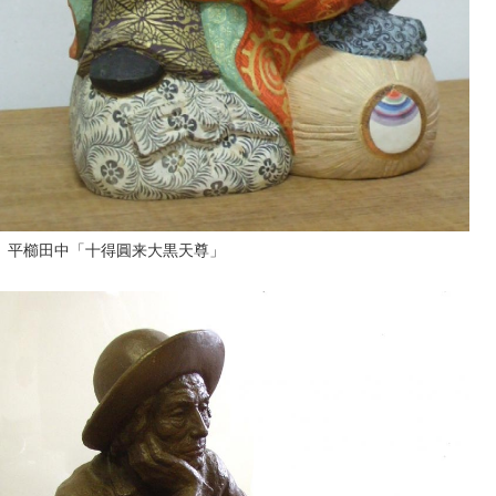
平櫛田中「十得圓来大黒天尊」