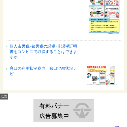
個人市民税･都民税の課税･非課税証明
書をコンビニで取得することはできま
すか
窓口の利用状況案内 窓口混雑状況ナ
ビ
広告