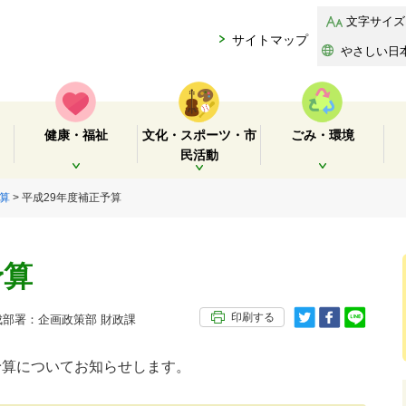
文字サイズ
サイトマップ
やさしい日
健康・福祉
文化・スポーツ・市
ごみ・環境
民活動
開く
開く
開く
算
> 平成29年度補正予算
予算
印刷する
部署：企画政策部 財政課
予算についてお知らせします。