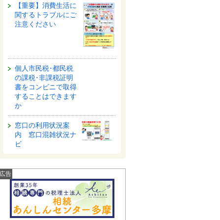
【重要】消費生活に
関するトラブルにご
注意ください
個人市民税･都民税
の課税･非課税証明
書をコンビニで取得
することはできます
か
窓口の利用状況案
内 窓口混雑状況ナ
ビ
広告