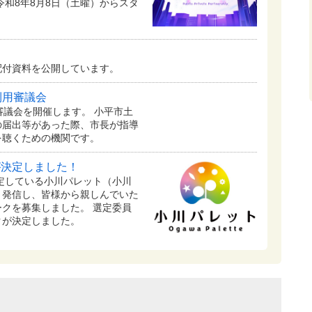
令和8年8月8日（土曜）からスタ
配付資料を公開しています。
利用審議会
審議会を開催します。 小平市土
の届出等があった際、市長が指導
を聴くための機関です。
が決定しました！
予定している⼩川パレット（小川
く発信し、皆様から親しんでいた
クを募集しました。 選定委員
クが決定しました。