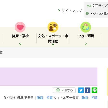
文字サイズ
サイトマップ
やさしい日
健康・福祉
文化・スポーツ・市
ごみ・環境
民活動
開く
開く
開く
予算
印刷する
並び替え
標準
更新日｜
降順
、
昇順
タイトル五十音順｜
降順
、
昇順