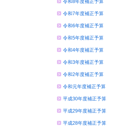
令和8年度補正予算
令和7年度補正予算
令和6年度補正予算
令和5年度補正予算
令和4年度補正予算
令和3年度補正予算
令和2年度補正予算
令和元年度補正予算
平成30年度補正予算
平成29年度補正予算
平成28年度補正予算