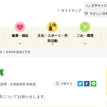
文字サイズ
サイトマップ
やさしい日
健康・福祉
文化・スポーツ・市
ごみ・環境
民活動
開く
開く
開く
算
> 令和3年度補正予算
算
印刷する
部署：企画政策部 財政課
算についてお知らせします。