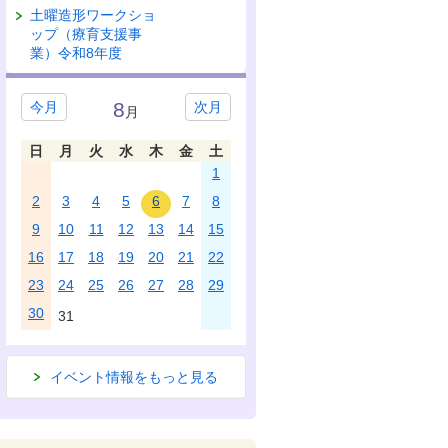
土曜造形ワークショ
ップ（療育支援事
業）令和8年度
8
今月
次月
月
日
月
火
水
木
金
土
1
2
3
4
5
6
7
8
9
10
11
12
13
14
15
16
17
18
19
20
21
22
23
24
25
26
27
28
29
30
31
イベント情報をもっと見る