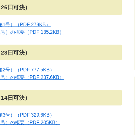
26日可決）
第1号）
（PDF 279KB）
1号）の概要
（PDF 135.2KB）
23日可決）
第2号）
（PDF 777.5KB）
2号）の概要
（PDF 287.6KB）
14日可決）
第3号）
（PDF 329.6KB）
3号）の概要
（PDF 205KB）