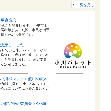
一覧を見る
利用審議会
審議会を開催します。 小平市土
の届出等があった際、市長が指導
を聴くための機関です。
が決定しました！
予定している⼩川パレット（小川
く発信し、皆様から親しんでいた
クを募集しました。 選定委員
クが決定しました。
：小川パレット）使用の流れ
複合施設（愛称：小川パレット）
の流れについて以下をご参照くだ
ン改定検討委員会（令和8