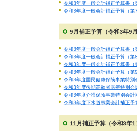
令和3年度一般会計補正予算書（
令和3年度一般会計補正予算（第
9月補正予算（令和3年9月
令和3年度一般会計補正予算書（
令和3年度一般会計補正予算（第
令和3年度一般会計補正予算書（
令和3年度一般会計補正予算（第
令和3年度国民健康保険事業特別
令和3年度後期高齢者医療特別会
令和3年度介護保険事業特別会計
令和3年度下水道事業会計補正予
11月補正予算（令和3年1