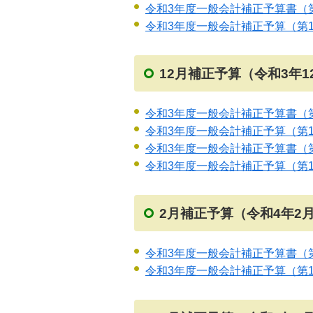
令和3年度一般会計補正予算書（第
令和3年度一般会計補正予算（第
12月補正予算（令和3年1
令和3年度一般会計補正予算書（第
令和3年度一般会計補正予算（第
令和3年度一般会計補正予算書（第
令和3年度一般会計補正予算（第
2月補正予算（令和4年2月
令和3年度一般会計補正予算書（第
令和3年度一般会計補正予算（第1