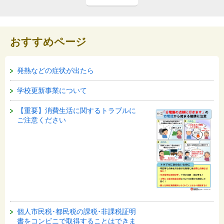
おすすめページ
発熱などの症状が出たら
学校更新事業について
【重要】消費生活に関するトラブルに
ご注意ください
個人市民税･都民税の課税･非課税証明
書をコンビニで取得することはできま