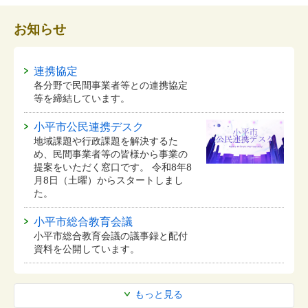
お知らせ
連携協定
各分野で民間事業者等との連携協定
等を締結しています。
小平市公民連携デスク
地域課題や行政課題を解決するた
め、民間事業者等の皆様から事業の
提案をいただく窓口です。 令和8年8
月8日（土曜）からスタートしまし
た。
小平市総合教育会議
小平市総合教育会議の議事録と配付
資料を公開しています。
もっと見る