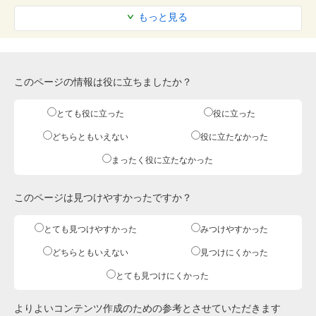
もっと見る
このページの情報は役に立ちましたか？
とても役に立った
役に立った
どちらともいえない
役に立たなかった
まったく役に立たなかった
このページは見つけやすかったですか？
とても見つけやすかった
みつけやすかった
どちらともいえない
見つけにくかった
とても見つけにくかった
よりよいコンテンツ作成のための参考とさせていただきます