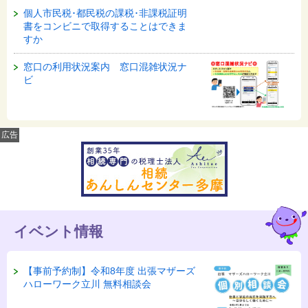
個人市民税･都民税の課税･非課税証明
書をコンビニで取得することはできま
すか
窓口の利用状況案内 窓口混雑状況ナ
ビ
広告
イベント情報
【事前予約制】令和8年度 出張マザーズ
ハローワーク立川 無料相談会