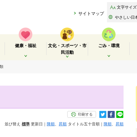
文字サイズ
サイトマップ
やさしい日
健康・福祉
文化・スポーツ・市
ごみ・環境
民活動
開く
開く
開く
書類
印刷する
並び替え
標準
更新日｜
降順
、
昇順
タイトル五十音順｜
降順
、
昇順