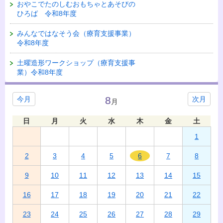
おやこでたのしむおもちゃとあそびの
ひろば 令和8年度
みんなではなそう会（療育支援事業）
令和8年度
土曜造形ワークショップ（療育支援事
業）令和8年度
8
今月
次月
月
日
月
火
水
木
金
土
1
2
3
4
5
6
7
8
9
10
11
12
13
14
15
16
17
18
19
20
21
22
23
24
25
26
27
28
29