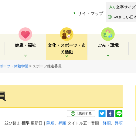
文字サイズ
サイトマップ
やさしい日
健康・福祉
文化・スポーツ・市
ごみ・環境
民活動
開く
開く
開く
ポーツ・体験学習
> スポーツ推進委員
員
印刷する
並び替え
標準
更新日｜
降順
、
昇順
タイトル五十音順｜
降順
、
昇順