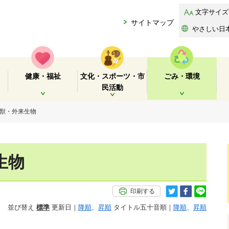
文字サイズ
サイトマップ
やさしい日
健康・福祉
文化・スポーツ・市
ごみ・環境
民活動
開く
開く
開く
鳥獣・外来生物
生物
印刷する
並び替え
標準
更新日｜
降順
、
昇順
タイトル五十音順｜
降順
、
昇順