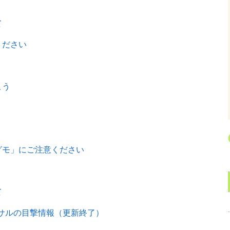
て
ください
こう
グモ」にご注意ください
て
 サルの目撃情報（更新終了）