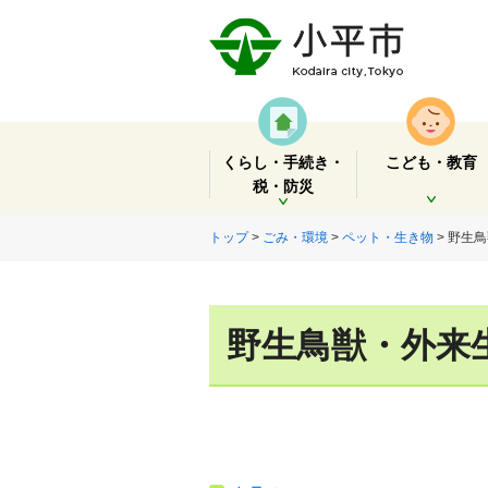
くらし・手続き・
こども・教育
税・防災
開く
開く
トップ
>
ごみ・環境
>
ペット・生き物
> 野生
野生鳥獣・外来