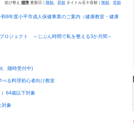
並び替え
標準
更新日｜
降順
、
昇順
タイトル五十音順｜
降順
、
昇順
令和8年度小平市成人保健事業のご案内（健康教室・健康
”プロジェクト ～じぶん時間で私を整える3か月間～
制、随時受付中)
が学べる料理初心者向け教室
）64歳以下対象
上対象