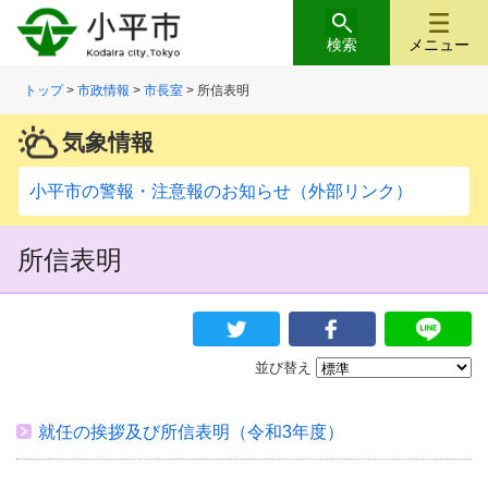
検索
メニュー
トップ
>
市政情報
>
市長室
> 所信表明
気象情報
小平市の警報・注意報のお知らせ（外部リンク）
所信表明
並び替え
就任の挨拶及び所信表明（令和3年度）