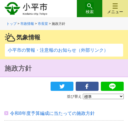
検索
メニュー
トップ
>
市政情報
>
市長室
> 施政方針
気象情報
小平市の警報・注意報のお知らせ（外部リンク）
施政方針
並び替え
令和8年度予算編成に当たっての施政方針