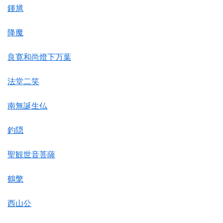
鍾馗
降魔
良寛和尚燈下万葉
法堂二笑
南無誕生仏
釣隠
聖観世音菩薩
鶴氅
西山公