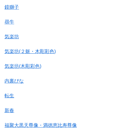
鏡獅子
尋牛
気楽坊
気楽坊(２躯・木彫彩色)
気楽坊(木彫彩色)
内裏びな
転生
新春
福聚大黒天尊像・満徳恵比寿尊像