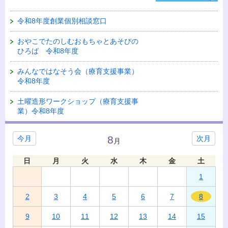
令和8年度創業個別相談窓口
おやこでたのしむおもちゃとあそびの
ひろば 令和8年度
みんなではなそう会（療育支援事業）
令和8年度
土曜造形ワークショップ（療育支援事
業）令和8年度
8
今月
次月
月
日
月
火
水
木
金
土
1
2
3
4
5
6
7
8
9
10
11
12
13
14
15