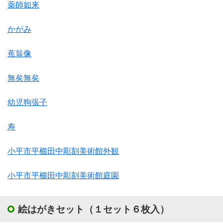
薬師如来
かがみ
蕉翁像
無矣無矣
幼児狗張子
寿
小平市平櫛田中彫刻美術館外観
小平市平櫛田中彫刻美術館庭園
絵はがきセット（１セット６枚入）